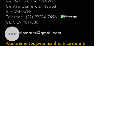
Av. Resplendor, 563/206
Centro Comercial Itapoã
Vila Velha/ES
Telefone:
(27) 99274-7496
CEP:
29.101-500
ariadnelommez@gmail.com
Atendimentos pela manhã, à tarde e à
noite.
A psicologia deve conferir a
cada um de nós
proficiência e autonomia
emocional