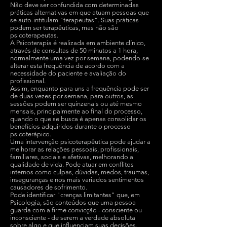
Não deve ser confundida com determinadas
práticas alternativas em que atuam pessoas que
se auto-intitulam "terapeutas". Suas práticas
podem ser terapêuticas, mas não são
psicoterapeutas.
A Psicoterapia é realizada em ambiente clínico,
através de consultas de 50 minutos a 1 hora,
normalmente uma vez por semana, podendo-se
alterar esta frequência de acordo com a
necessidade do paciente e avaliação do
profissional.
Assim, enquanto para uns a frequência pode ser
de duas vezes por semana, para outros, as
sessões podem ser quinzenais ou até mesmo
mensais, principalmente ao final do processo,
quando o que se busca é apenas consolidar os
benefícios adquiridos durante o processo
psicoterápico.
Uma intervenção psicoterapêutica pode ajudar a
melhorar as relações pessoais, profissionais,
familiares, sociais e afetivas, melhorando a
qualidade de vida. Pode atuar em conflitos
internos como culpas, dúvidas, medos, traumas,
inseguranças e nos mais variados sentimentos
causadores de sofrimento.
Pode identificar "crenças limitantes" que, em
Psicologia, são conteúdos que uma pessoa
guarda com a firme convicção - consciente ou
inconsciente - de serem a verdade absoluta
sobre algo e que influenciam suas decisões.