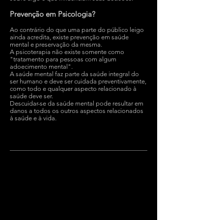
Prevenção em Psicologia?
Ao contrário do que uma parte do público leigo
ainda acredita, existe prevenção em saúde
mental e preservação da mesma.
A psicoterapia não existe somente como
"tratamento para pessoas com algum
adoecimento mental".
A saúde mental faz parte da saúde integral do
ser humano e deve ser cuidada preventivamente,
como todo e qualquer aspecto relacionado à
saúde deve ser.
Descuidar-se da saúde mental pode resultar em
danos a todos os outros aspectos relacionados
à saúde e à vida.