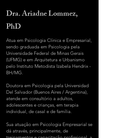
Dra. Ariadne Lommez,
PhD
Atua em Psicologia Clínica e Empresarial,
sendo graduada em Psicologia pela
Universidade Federal de Minas Gerais
(UFMG) e em Arquitetura e Urbanismo
pelo Instituto Metodista Izabela Hendrix -
BH/MG.
Doutora em Psicologia pela Universidad
Del Salvador (Buenos Aires / Argentina),
atende em consultório a adultos,
adolescentes e crianças, em terapia
individual, de casal e de família.
Sua atuação em Psicologia Empresarial se
dá através, principalmente, de
treinamentos e capacitação profissional, a