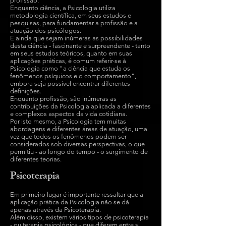
profissão.
Enquanto ciência, a Psicologia utiliza
metodologia científica, em seus estudos e
pesquisas, para fundamentar a profissão e a
atuação dos psicólogos.
E ainda que sejam inúmeras as possibilidades
desta ciência - fascinante e surpreendente - tanto
em seus estudos teóricos, quanto em suas
aplicações práticas, é comum referir-se à
Psicologia como "a ciência que estuda os
fenômenos psíquicos e o comportamento",
embora seja possível encontrar diferentes
definições.
Enquanto profissão, são inúmeras as
contribuições da Psicologia aplicada a diferentes
e complexos aspectos da vida cotidiana.
Por isto mesmo, a Psicologia tem muitas
abordagens e diferentes áreas de atuação, uma
vez que todos os fenômenos podem ser
considerados sob diversas perspectivas, o que
permitiu - ao longo do tempo - o surgimento de
diferentes teorias.
Psicoterapia
Em primeiro lugar é importante ressaltar que a
aplicação prática da Psicologia não se dá
apenas através da Psicoterapia.
Além disso, existem vários tipos de psicoterapia
- ou terapia psicológica - que diferem entre si,